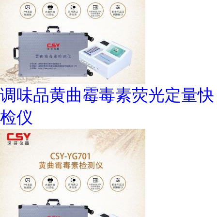
调味品黄曲霉毒素荧光定量快
检仪