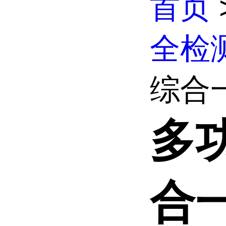
首页
全检
综合
多
合