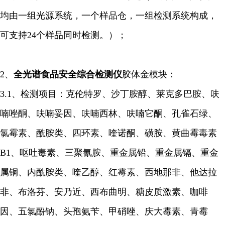
均由一组光源系统，一个样品仓，一组检测系统构成，
可支持24个样品同时检测。）；
2、
全光谱食品安全综合检测仪
胶体金模块：
3.1、检测项目：克伦特罗、沙丁胺醇、莱克多巴胺、呋
喃唑酮、呋喃妥因、呋喃西林、呋喃它酮、孔雀石绿、
氯霉素、酰胺类、四环素、喹诺酮、磺胺、黄曲霉毒素
B1、呕吐毒素、三聚氰胺、重金属铅、重金属镉、重金
属铜、内酰胺类、喹乙醇、红霉素、西地那非、他达拉
非、布洛芬、安乃近、西布曲明、糖皮质激素、咖啡
因、五氯酚钠、头孢氨苄、甲硝唑、庆大霉素、青霉