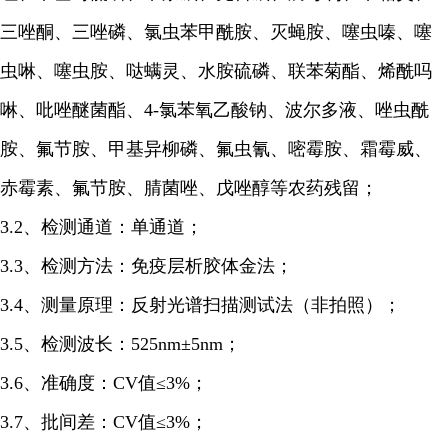
三唑酮、三唑磷、氯虫苯甲酰胺、灭蝇胺、噻虫嗪、噻
虫啉、噻虫胺、哒螨灵、水胺硫磷、联苯菊酯、烯酰吗
啉、吡唑醚菌酯、4-氯苯氧乙酸钠、波尔多液、唑虫酰
胺、氟节胺、甲基异柳磷、氟虫氰、嘧霉胺、霜霉威、
赤霉素、氟节胺、腈菌唑、戊唑醇等农药残留；
3.2、检测通道：单通道；
3.3、检测方法：免疫层析胶体金法；
3.4、测量原理：反射光谱扫描测试法（非拍照）；
3.5、检测波长：525nm±5nm；
3.6、准确度：CV值≤3%；
3.7、批间差：CV值≤3%；