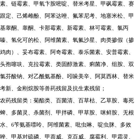
素、链霉素、甲氧卞胺嘧啶、替米考星、甲砜霉素、赛
跟定、己烯雌酚、阿苯达唑、氟苯尼考、地塞米松、甲
基睾酮、睾酮、卡那霉素、新霉素、林可霉素、氯丙
嗪、氢化可的松、阿维菌素、氧氟沙星、肉类掺假（掺
鸡肉）、妥布霉素、阿奇霉素、泰乐菌素、安普霉素、
头孢噻呋、克拉霉素、类固醇激素、痢菌净、组胺、双
氯芬酸钠、对乙酰氨基酚、吲哚美辛、阿莫西林、替米
考新、金刚烷胺等兽药残留及抗生素残留；
农药残留类：菊酯类、百菌清、百草枯、乙草胺、毒死
蜱、多菌灵、杀菌剂、甲拌磷、甲草胺、咪鲜胺、无根
水、6苄氨基嘌呤、阿维菌素、吡虫啉、啶虫脒、多效
唑、甲基对硫磷、甲萘威、克百威、腐霉利、甲霜灵、