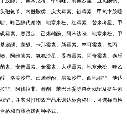
丁胺醇）、氟苯尼考、甲硝唑、氧氟沙星、五氯酚钠、
头孢氨苄、内酰胺类、庆大霉素、链霉素、甲氧卞胺嘧
啶、喹乙醇代谢物、地塞米松、红霉素、替米考星、甲
砜霉素、赛跟定、己烯雌酚、阿苯达唑、地塞米松、甲
基睾酮、睾酮、卡那霉素、新霉素、林可霉素、氯丙
嗪、阿维菌素、氧氟沙星、妥布霉素、阿奇霉素、泰乐
菌素、安普霉素、金霉素、大观霉素、地塞米松、喹乙
醇、洛美沙星、己烯雌酚、培氟沙星、西地那非、他达
拉非、阿伐拉非、雌酮、苯巴比妥等兽药残留及抗生素
残留，并
实时打印农产品承诺达标合格证，可选择自检
合格和自我承诺两种格式
。