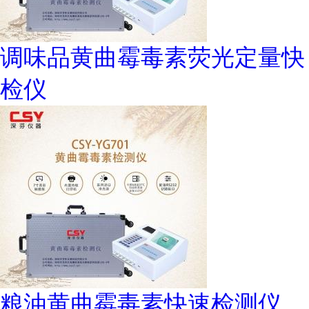
调味品黄曲霉毒素荧光定量快
检仪
粮油黄曲霉毒素快速检测仪