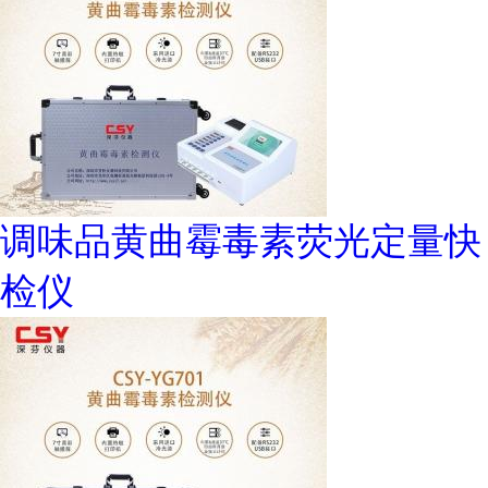
调味品黄曲霉毒素荧光定量快
检仪