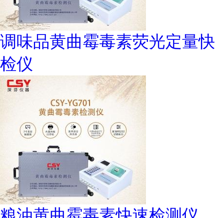
调味品黄曲霉毒素荧光定量快
检仪
粮油黄曲霉毒素快速检测仪