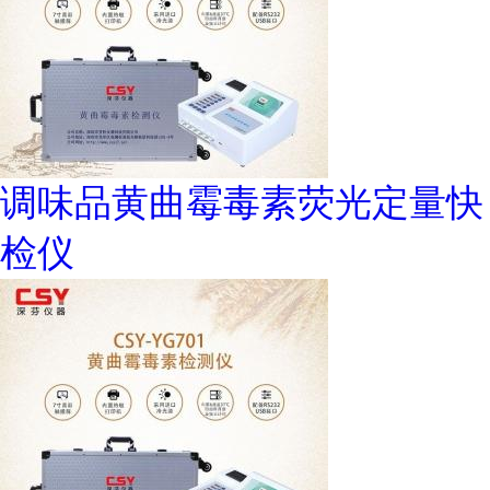
调味品黄曲霉毒素荧光定量快
检仪