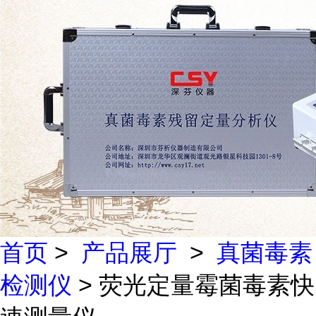
首页
>
产品展厅
>
真菌毒素
检测仪
> 荧光定量霉菌毒素快