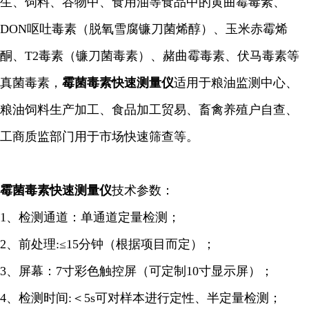
生、饲料、谷物中、食用油等食品中的黄曲霉毒素、
DON呕吐毒素（脱氧雪腐镰刀菌烯醇）、玉米赤霉烯
酮、T2毒素（镰刀菌毒素）、赭曲霉毒素、伏马毒素等
真菌毒素，
霉菌毒素快速
测量仪
适用于粮油监测中心、
粮油饲料生产加工、食品加工贸易、畜禽养殖户自查、
工商质监部门用于市场快速筛查等。
霉菌毒素快速
测量仪
技术参数：
1、
检测通道：单通道定量检测；
2、前处理:≤15分钟（根据项目而定）；
3、屏幕：7寸彩色触控屏（可定制10寸显示屏）；
4、检测时间:＜5s可对样本进行定性、半定量检测；