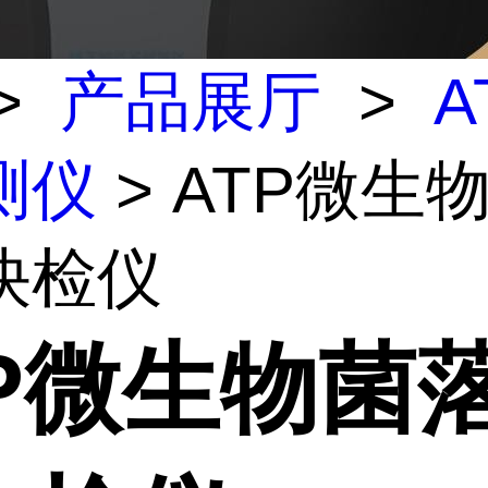
>
产品展厅
>
A
测仪
> ATP微生
快检仪
TP微生物菌