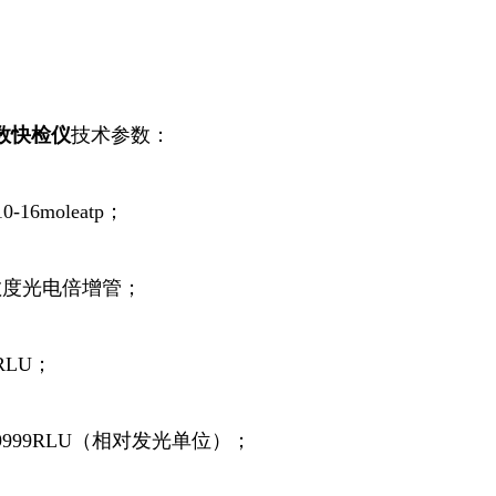
数
快检仪
技术参数：
16moleatp；
敏度光电倍增管；
RLU；
9999RLU（相对发光单位）；