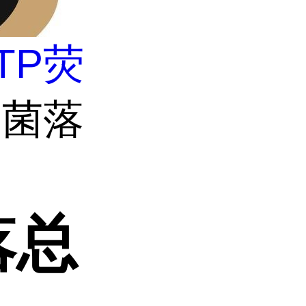
TP荧
物菌落
落总