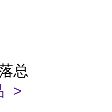
菌落总
 >