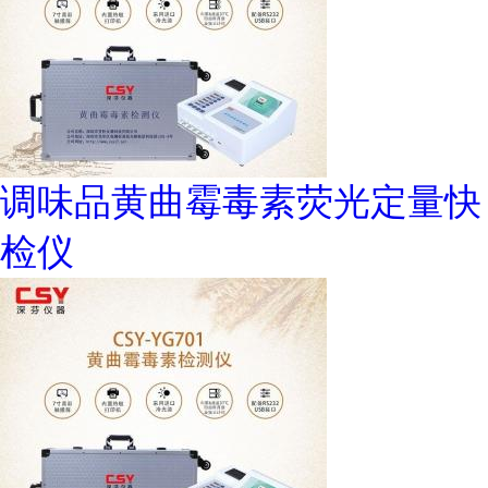
调味品黄曲霉毒素荧光定量快
检仪