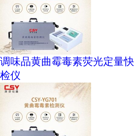
调味品黄曲霉毒素荧光定量快
检仪