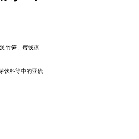
测竹笋、蜜饯凉
芽饮料等中的亚硫