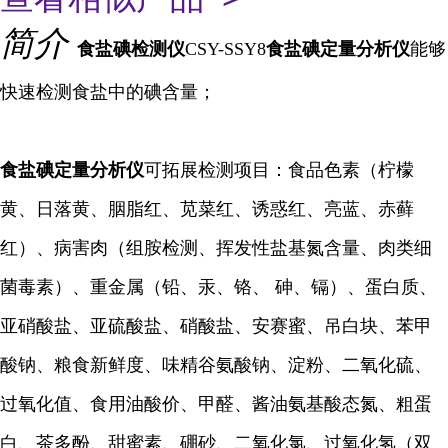
简介
食盐碘
检测仪
CSY-SSY8
食盐碘定量分析仪
能够
快速检测食盐中的碘含量；
食盐碘定量
分析仪
可拓展检测项目：食品色素（柠檬
黄、日落黄、胭脂红、苋菜红、诱惑红、亮蓝、赤藓
红）、病害肉（组胺检测、挥发性盐基氮含量、肉类细
菌毒素）、重金属（铅、汞、铬、 砷、镉）、蛋白质、
亚硝酸盐、亚硫酸盐、硝酸盐、安赛蜜、吊白块、苯甲
酸钠、粮食新鲜度、味精谷氨酸钠、淀粉、二氧化硫、
过氧化值、食用油酸价、甲醛、酱油氨基酸态氮、粗蛋
白、茶多酚、甜蜜素、硼砂、二氧化氯、过氧化氢（双