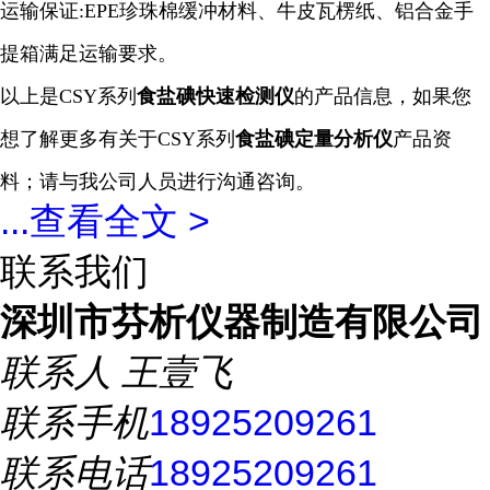
运输保证:EPE珍珠棉缓冲材料、牛皮瓦楞纸、铝合金手
提箱满足运输要求。
以上是CSY系列
食盐碘
快速
检测仪
的产品信息，如果您
想了解更多有关于CSY系列
食盐碘定量
分析仪
产品资
料；请与我公司人员进行沟通咨询。
...
查看全文 >
联系我们
深圳市芬析仪器制造有限公司
联系人
王壹飞
联系手机
18925209261
联系电话
18925209261