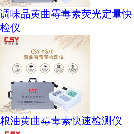
调味品黄曲霉毒素荧光定量快
检仪
粮油黄曲霉毒素快速检测仪