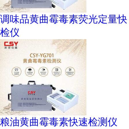
调味品黄曲霉毒素荧光定量快
检仪
粮油黄曲霉毒素快速检测仪