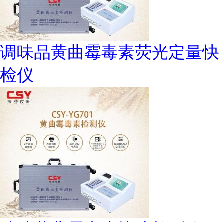
调味品黄曲霉毒素荧光定量快
检仪