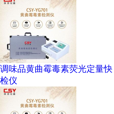
调味品黄曲霉毒素荧光定量快
检仪