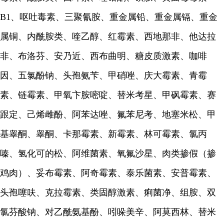
B1、呕吐毒素、三聚氰胺、重金属铅、重金属镉、重金
属铜、内酰胺类、喹乙醇、红霉素、西地那非、他达拉
非、布洛芬、安乃近、西布曲明、糖皮质激素、咖啡
因、五氯酚钠、头孢氨苄、甲硝唑、庆大霉素、青霉
素、链霉素、甲氧卞胺嘧啶、替米考星、甲砜霉素、赛
跟定、己烯雌酚、阿苯达唑、氟苯尼考、地塞米松、甲
基睾酮、睾酮、卡那霉素、新霉素、林可霉素、氯丙
嗪、氢化可的松、阿维菌素、氧氟沙星、肉类掺假（掺
鸡肉）、妥布霉素、阿奇霉素、泰乐菌素、安普霉素、
头孢噻呋、克拉霉素、类固醇激素、痢菌净、组胺、双
氯芬酸钠、对乙酰氨基酚、吲哚美辛、阿莫西林、替米