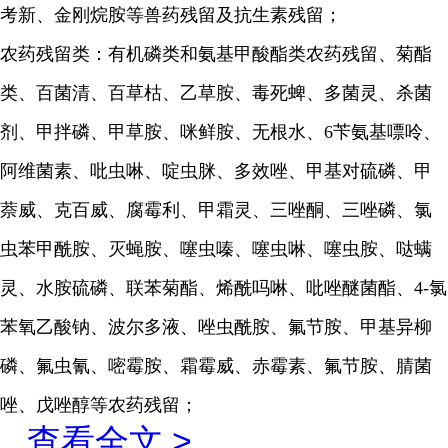
考新、金刚烷胺等兽药残留及抗生素残留；
农药残留类：
有机磷类和氨基甲酸酯类农药残留、
菊酯
类、百菌清、百草枯、乙草胺、毒死蜱、多菌灵、杀菌
剂、甲拌磷、甲草胺、咪鲜胺、无根水、6苄氨基嘌呤、
阿维菌素、吡虫啉、啶虫脒、多效唑、甲基对硫磷、甲
萘威、克百威、腐霉利、甲霜灵、三唑酮、三唑磷、氯
虫苯甲酰胺、灭蝇胺、噻虫嗪、噻虫啉、噻虫胺、哒螨
灵、水胺硫磷、联苯菊酯、烯酰吗啉、吡唑醚菌酯、4-氯
苯氧乙酸钠、波尔多液、唑虫酰胺、氟节胺、甲基异柳
磷、氟虫氰、嘧霉胺、霜霉威、赤霉素、氟节胺、腈菌
唑、戊唑醇等农药残留；
...
查看全文 >