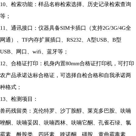
10、检索功能：样品名称检索选择、历史记录检索查询
等；
11、通讯接口：仪器具备SIM卡插口（支持2G/3G/4G全
网通）、TF内存扩展插口、RS232、A型USB、B型
USB、网口、wifi、蓝牙等；
12、合格证打印：机身内置80mm合格证打印机，可打印
农产品承诺达标合格证，可选择自检合格和自我承诺两
种格式；
13、
检测项目：
兽药残留类：克伦特罗、沙丁胺醇、莱克多巴胺、呋喃
唑酮、呋喃妥因、呋喃西林、呋喃它酮、孔雀石绿、氯
霉素、酰胺类、四环素、喹诺酮、磺胺、黄曲霉毒素