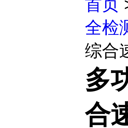
首页
全检
综合
多
合