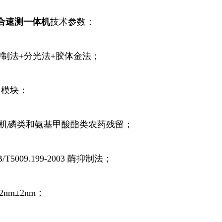
合
速测
一体机
技术参数：
抑制
法+分光法+胶体金法；
留模块：
有机磷类和氨基甲酸酯类农药残留；
T5009.199-2003 酶抑制法；
2nm±2nm；