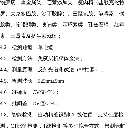
物疾病、重金属类、违禁添加类、瘦肉精（盐酸克伦特
罗、莱克多巴胺、沙丁胺醇）、三聚氰胺、氯霉素、磺
胺类、喹喏酮类、呋喃类、四环素类、孔雀石绿、红霉
素、土霉素及抗生素残留；
4.2、检测通道：单通道；
4.3、检测方法：免疫层析胶体金法；
4.4、测量原理：反射光谱测试法（非拍照）；
4.5、检测波长：525nm±5nm；
4.6、准确度：CV值≤3%；
4.7、批间差：CV值≤3%；
4.8、智能检测：自动精准识别CT 线位置，支持色度检
测，CT比值检测，T线检测 等多种拟合方式，检测仓封