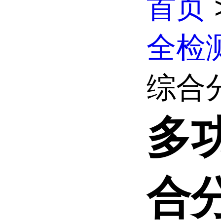
首页
全检
综合
多
合