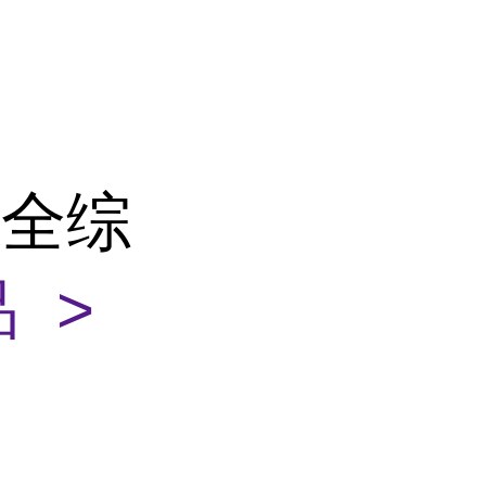
安全综
 >