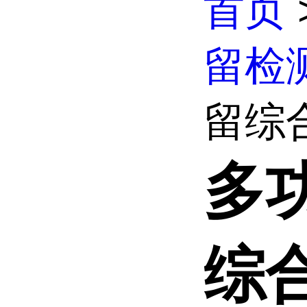
首页
留检
留综
多
综