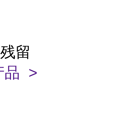
药残留
品 >