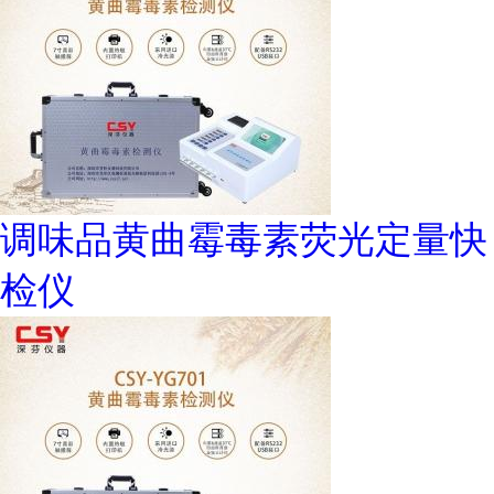
调味品黄曲霉毒素荧光定量快
检仪