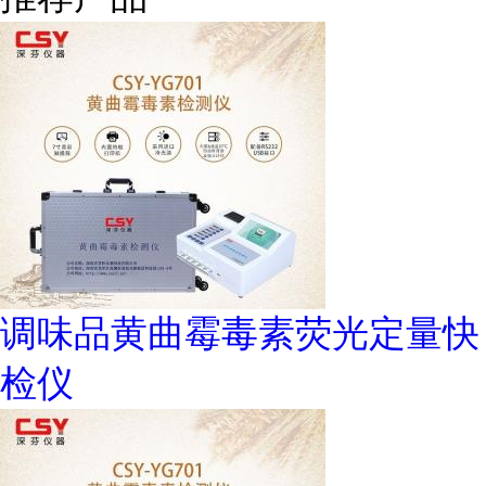
调味品黄曲霉毒素荧光定量快
检仪