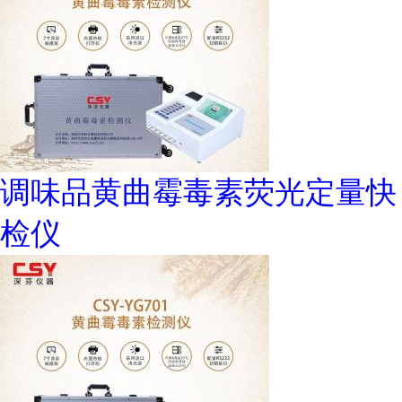
调味品黄曲霉毒素荧光定量快
检仪